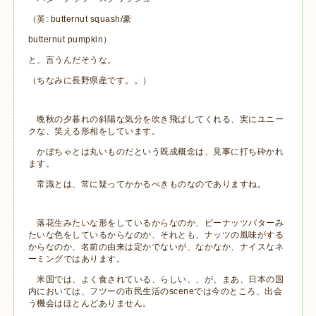
（英: butternut squash/豪
butternut pumpkin）
と、言うんだそうな。
（ちなみに長野県産です。。）
晩秋の夕暮れの斜陽な気分を吹き飛ばしてくれる、実にユニー
クな、笑える形相をしています。
かぼちゃとは丸いものだという既成概念は、見事に打ち砕かれ
ます。
常識とは、常に疑ってかかるべきものなのでありますね。
落花生みたいな形をしているからなのか、ピーナッツバターみ
たいな色をしているからなのか、それとも、ナッツの風味がする
からなのか、名前の由来は定かでないが、なかなか、ナイスなネ
ーミングではあります。
米国では、よく食されている、らしい、、が、まあ、日本の国
内においては、フツーの市民生活のsceneでは今のところ、出会
う機会はほとんどありません。