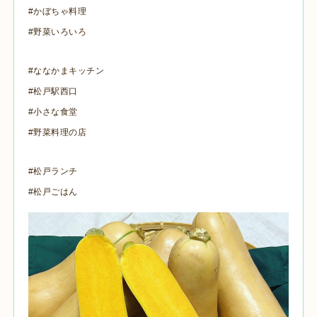
#かぼちゃ料理
#野菜いろいろ
#ななかまキッチン
#松戸駅西口
#小さな食堂
#野菜料理の店
#松戸ランチ
#松戸ごはん