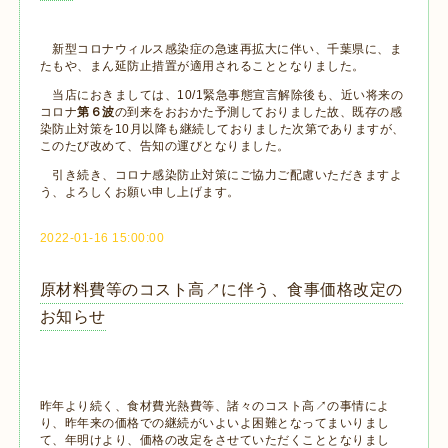
新型コロナウィルス感染症の急速再拡大に伴い、千葉県に、ま
たもや、まん延防止措置が適用されることとなりました。
当店におきましては、10/1緊急事態宣言解除後も、近い将来の
コロナ
第６波
の到来をおおかた予測しておりました故、既存の感
染防止対策を10月以降も継続しておりました次第でありますが、
このたび改めて、告知の運びとなりました。
引き続き、コロナ感染防止対策にご協力ご配慮いただきますよ
う、よろしくお願い申し上げます。
2022-01-16 15:00:00
原材料費等のコスト高↗︎に伴う、食事価格改定の
お知らせ
昨年より続く、食材費光熱費等、諸々のコスト高↗︎の事情によ
り、昨年来の価格での継続がいよいよ困難となってまいりまし
て、年明けより、価格の改定をさせていただくこととなりまし