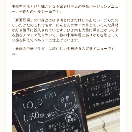
中華料理店とひと味ことなる家庭料理店の中華バージョンメニュ
ー。手作りのヘルシー系です。
「麻婆豆腐」の中身ははひき肉とねぎだけじゃあない、にらだの
しいたけだのこれでもか、にんじんのサイの目までいろんな具材
が好き勝手に投入されています。ひき肉も大量に浮き上がって来
る脂をチマチマ取り除いて、巷の中華料理にありがちな脂ごって
り感を抑えてヘルシーに仕上げています。
「春雨の中華サラダ」は懐かしい学校給食の定番メニューです
ね。